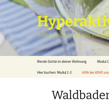
Hyperakti
Hilfe bei ADHS und ADS mit Na
Zum
Werde Göttin in deiner Wohnung
Modul 1
Inhalt
springen
Hier buchen: Modul 1-3
Hilfe bei ADHS un
Literaturtipps b
und ADS
Waldbaden
Bewertungen zu 