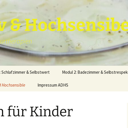
v & Hochsensibe
turtherapien
: Schlafzimmer & Selbstwert
Modul 2: Badezimmer & Selbstrespek
d Hochsensible
Impressum ADHS
ei ADHD
Datenschutzerklärung
 für Kinder
Neue
Ernährung für
ADHS
Waldtherapie bei
Datenschutzerklärung
Waldtherapie anstatt
Hyperaktive Kinde
Mobbing
Ritalin