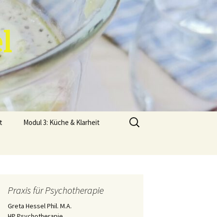
l
Suchen
t
Modul 3: Küche & Klarheit
nach:
Praxis für Psychotherapie
r
Shinrin Yoku Waldbaden
Waldbaden Ausbildung
bei ADHS
Greta Hessel Phil. M.A.
HP Psychotherapie
Waldbaden bei