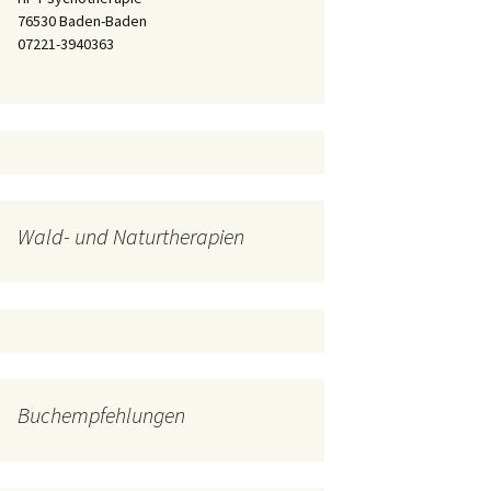
Naturtherapie für
Vitamine bei ADHS
Überforderung
Naturtherapie bei ADHS
76530 Baden-Baden
Hochsensible
07221-3940363
Transpersonale
Waldbaden für Kinder
Naturtherapie
Psychotherapie
Ausbildung
Vortrag Indigokinder
Wald- und Naturtherapien
Buchempfehlungen