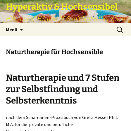
Hyperaktiv & Hochsensibel
Hilfe bei ADHS und ADS mit Naturtherapien
Zum
Suchen
Menü
Inhalt
nach:
springen
Naturtherapie für Hochsensible
Naturtherapie und 7 Stufen
zur Selbstfindung und
Selbsterkenntnis
nach dem Schamanen-Praxisbuch von Greta Hessel Phil.
M.A. für die private und berufliche