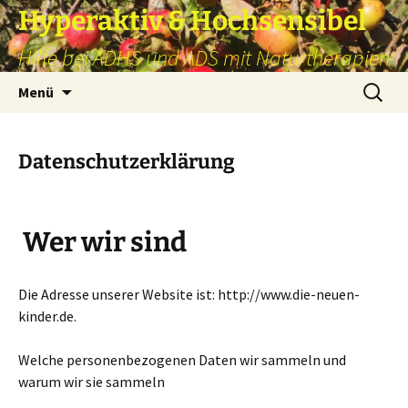
Hyperaktiv & Hochsensibel
Hilfe bei ADHS und ADS mit Naturtherapien
Zum
Suchen
Menü
Inhalt
nach:
springen
Datenschutzerklärung
Wer wir sind
Die Adresse unserer Website ist: http://www.die-neuen-
kinder.de.
Welche personenbezogenen Daten wir sammeln und
warum wir sie sammeln