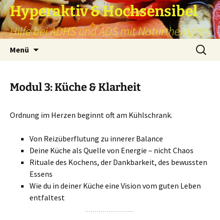
Hyperaktiv & Hochsensibel
Hilfe bei ADHS und ADS mit Naturtherapien
Zum
Suchen
Menü
Inhalt
nach:
springen
Modul 3: Küche & Klarheit
Ordnung im Herzen beginnt oft am Kühlschrank.
Von Reizüberflutung zu innerer Balance
Deine Küche als Quelle von Energie – nicht Chaos
Rituale des Kochens, der Dankbarkeit, des bewussten
Essens
Wie du in deiner Küche eine Vision vom guten Leben
entfaltest